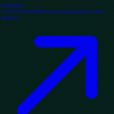
Cifre
&
Litere
Servicii
Shopify B2B
Mentenanță
Aplicații
Portofoliu
Blog
Agenție
EN
Contact