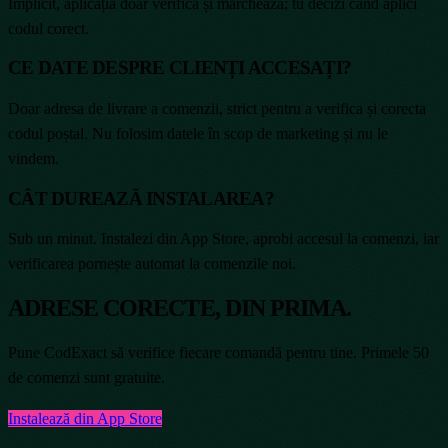
Implicit, aplicația doar verifică și marchează; tu decizi când aplici
codul corect.
CE DATE DESPRE CLIENȚI ACCESAȚI?
Doar adresa de livrare a comenzii, strict pentru a verifica și corecta
codul poștal. Nu folosim datele în scop de marketing și nu le
vindem.
CÂT DUREAZĂ INSTALAREA?
Sub un minut. Instalezi din App Store, aprobi accesul la comenzi, iar
verificarea pornește automat la comenzile noi.
ADRESE CORECTE, DIN PRIMA.
Pune CodExact să verifice fiecare comandă pentru tine. Primele 50
de comenzi sunt gratuite.
Instalează din App Store