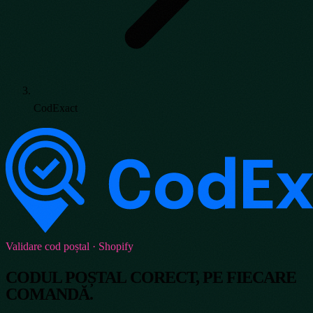
CodExact
Validare cod poștal · Shopify
CODUL POȘTAL CORECT, PE FIECARE
COMANDĂ.