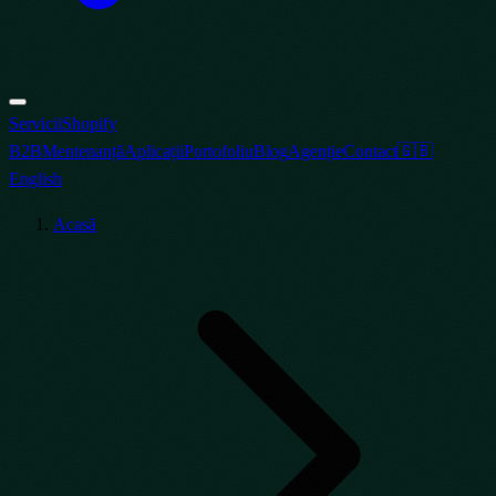
Servicii
Shopify
B2B
Mentenanță
Aplicații
Portofoliu
Blog
Agenție
Contact
🇬🇧
English
Acasă