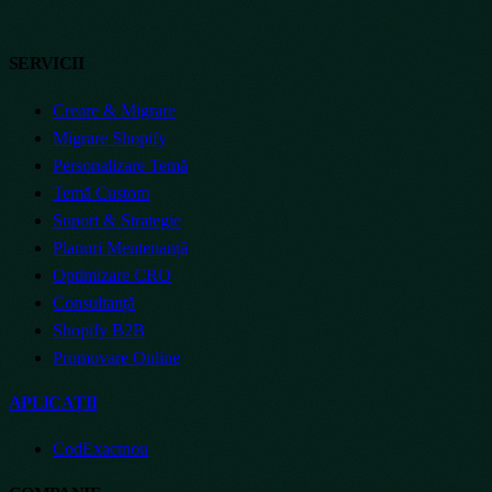
SERVICII
Creare & Migrare
Migrare Shopify
Personalizare Temă
Temă Custom
Suport & Strategie
Planuri Mentenanță
Optimizare CRO
Consultanță
Shopify B2B
Promovare Online
APLICAȚII
CodExact
nou