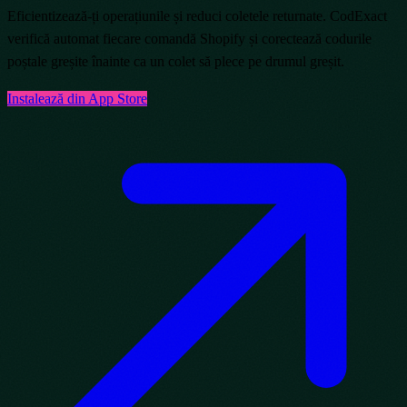
Eficientizează-ți operațiunile și reduci coletele returnate. CodExact
verifică automat fiecare comandă Shopify și corectează codurile
poștale greșite înainte ca un colet să plece pe drumul greșit.
Instalează din App Store