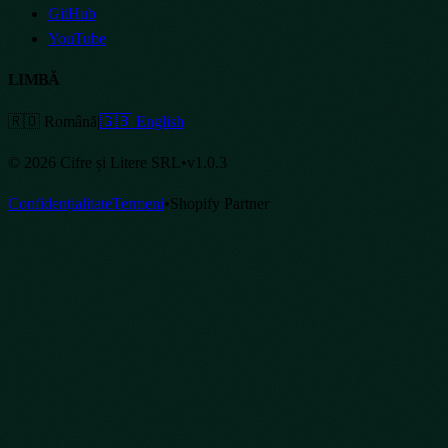
GitHub
YouTube
LIMBĂ
🇷🇴 Română
|
🇬🇧 English
©
2026
Cifre și Litere SRL
•
v
1.0.3
Confidențialitate
Termeni
•
Shopify Partner