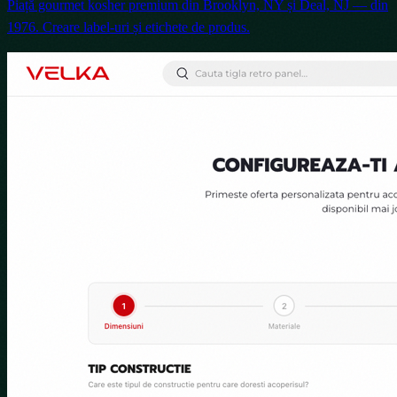
Piață gourmet kosher premium din Brooklyn, NY și Deal, NJ — din
1976. Creare label-uri și etichete de produs.