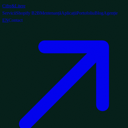
Cifre
&
Litere
Servicii
Shopify B2B
Mentenanță
Aplicații
Portofoliu
Blog
Agenție
EN
Contact