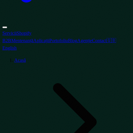
Servicii
Shopify
B2B
Mentenanță
Aplicații
Portofoliu
Blog
Agenție
Contact
🇬🇧
English
Acasă