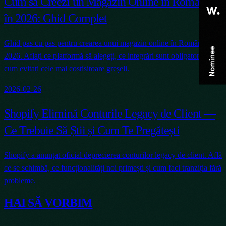
Cum să Creezi un Magazin Online în România
în 2026: Ghid Complet
Ghid pas cu pas pentru crearea unui magazin online în România în
2026. Aflați ce platformă să alegeți, ce integrări sunt obligatorii și
cum evitați cele mai costisitoare greșeli.
2026-02-26
Shopify Elimină Conturile Legacy de Client —
Ce Trebuie Să Știi și Cum Te Pregătești
Shopify a anunțat oficial deprecierea conturilor legacy de client. Află
ce se schimbă, ce funcționalități noi primești și cum faci tranziția fără
probleme.
HAI SĂ VORBIM