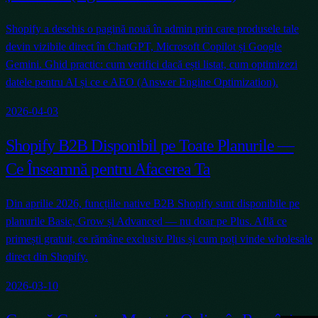
Shopify a deschis o pagină nouă în admin prin care produsele tale
devin vizibile direct în ChatGPT, Microsoft Copilot și Google
Gemini. Ghid practic: cum verifici dacă ești listat, cum optimizezi
datele pentru AI și ce e AEO (Answer Engine Optimization).
2026-04-03
Shopify B2B Disponibil pe Toate Planurile —
Ce Înseamnă pentru Afacerea Ta
Din aprilie 2026, funcțiile native B2B Shopify sunt disponibile pe
planurile Basic, Grow și Advanced — nu doar pe Plus. Află ce
primești gratuit, ce rămâne exclusiv Plus și cum poți vinde wholesale
direct din Shopify.
2026-03-10