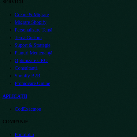
SERVICII
Creare & Migrare
Migrare Shopify
Personalizare Temă
Temă Custom
Suport & Strategie
Planuri Mentenanță
Optimizare CRO
Consultanță
Shopify B2B
Promovare Online
APLICAȚII
CodExact
nou
COMPANIE
Portofoliu