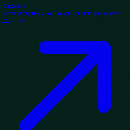
Cifre
&
Litere
Servicii
Shopify B2B
Mentenanță
Aplicații
Portofoliu
Blog
Agenție
EN
Contact