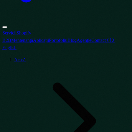
Servicii
Shopify
B2B
Mentenanță
Aplicații
Portofoliu
Blog
Agenție
Contact
🇬🇧
English
Acasă