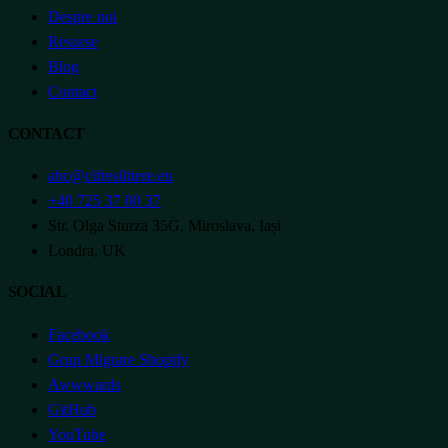
Despre noi
Resurse
Blog
Contact
CONTACT
abc@cifresilitere.eu
+40 725 37 00 37
Str. Olga Sturza 35G, Miroslava, Iași
Londra, UK
SOCIAL
Facebook
Grup Migrare Shopify
Awwwards
GitHub
YouTube