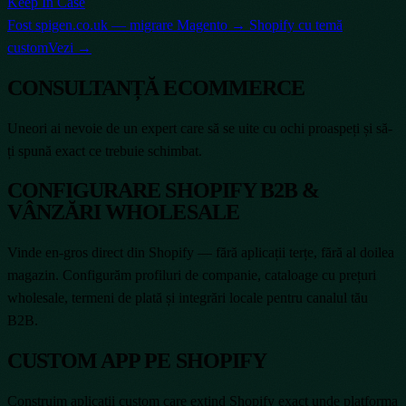
Keep In Case
Fost spigen.co.uk — migrare Magento → Shopify cu temă
custom
Vezi →
CONSULTANȚĂ ECOMMERCE
Uneori ai nevoie de un expert care să se uite cu ochi proaspeți și să-
ți spună exact ce trebuie schimbat.
CONFIGURARE SHOPIFY B2B &
VÂNZĂRI WHOLESALE
Vinde en-gros direct din Shopify — fără aplicații terțe, fără al doilea
magazin. Configurăm profiluri de companie, cataloage cu prețuri
wholesale, termeni de plată și integrări locale pentru canalul tău
B2B.
CUSTOM APP PE SHOPIFY
Construim aplicații custom care extind Shopify exact unde platforma