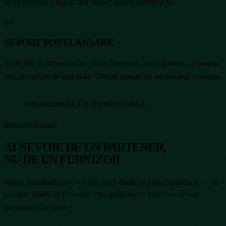
ne că tranziția e lină și fără impact asupra clienților tăi.
07
SUPORT POST-LANSARE
30 de zile de suport inclus. Orice întrebare, orice ajustare — suntem
aici. Ai nevoie de mai mult? Oferim planuri de mentenanță continuă.
PROGRAMEAZĂ O CONSULTANȚĂ
Retainer Shopify
AI NEVOIE DE UN PARTENER,
NU DE UN FURNIZOR
Pentru brandurile care vor mai mult decât un proiect punctual — un
partener tehnic de încredere care gestionează tot ce are nevoie
magazinul tău lunar.