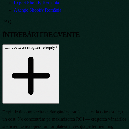
Expert Shopify România
Agenție Shopify România
FAQ
ÎNTREBĂRI FRECVENTE
Cât costă un magazin Shopify?
Depinde de complexitate, dar gândește-te la asta ca la o investiție, nu
un cost. Ne concentrăm pe maximizarea ROI — creșterea vânzărilor
și eficientizarea operațiunilor plătesc investiția pe termen lung.