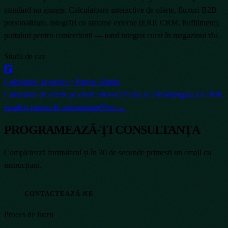
standard nu ajunge. Calculatoare interactive de oferte, fluxuri B2B
personalizate, integrări cu sisteme externe (ERP, CRM, fulfillment),
portaluri pentru comercianți — totul integrat curat în magazinul tău.
Studii de caz
🧮
Calculator Acoperiș + Panou Admin
Calculator de oferte pe două site-uri (Velka și Tablatiptigla), cu PDF,
email și panou de administrare
Vezi →
PROGRAMEAZĂ-ȚI CONSULTANȚA
Completează formularul și în 30 de secunde primești un email cu
instrucțiuni.
CONTACTEAZĂ-NE
Proces de lucru