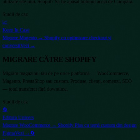
utilizare site-ului. Scopul? Să fie apăsat butonul acela de Cumpără.
Studii de caz
📈
Keep In Case
Migrare Magento → Shopify cu optimizare checkout și
conversii
Vezi →
MIGRARE CĂTRE SHOPIFY
Migrăm magazinul tău de pe orice platformă — WooCommerce,
Magento, PrestaShop sau custom. Produse, clienți, comenzi, SEO
— totul transferat fără downtime.
Studii de caz
🔄
Editura Univers
Migrare WooCommerce → Shopify Plus cu temă custom din design
Figma
Vezi →
🔄