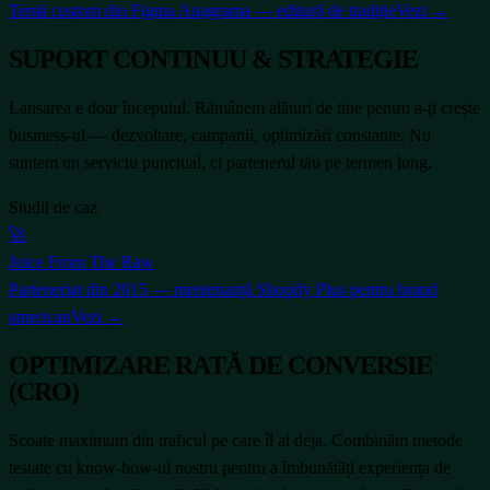
Temă custom din Figma Anagrama — editură de tradiție
Vezi →
SUPORT CONTINUU & STRATEGIE
Lansarea e doar începutul. Rămânem alături de tine pentru a-ți crește
business-ul — dezvoltare, campanii, optimizări constante. Nu
suntem un serviciu punctual, ci partenerul tău pe termen lung.
Studii de caz
🚀
Juice From The Raw
Parteneriat din 2015 — mentenanță Shopify Plus pentru brand
american
Vezi →
OPTIMIZARE RATĂ DE CONVERSIE
(CRO)
Scoate maximum din traficul pe care îl ai deja. Combinăm metode
testate cu know-how-ul nostru pentru a îmbunătăți experiența de