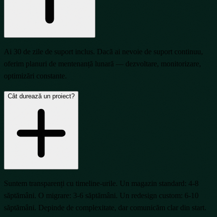
Ai 30 de zile de suport inclus. Dacă ai nevoie de suport continuu,
oferim planuri de mentenanță lunară — dezvoltare, monitorizare,
optimizări constante.
Cât durează un proiect?
Suntem transparenți cu timeline-urile. Un magazin standard: 4-8
săptămâni. O migrare: 3-6 săptămâni. Un redesign custom: 6-10
săptămâni. Depinde de complexitate, dar comunicăm clar din start.