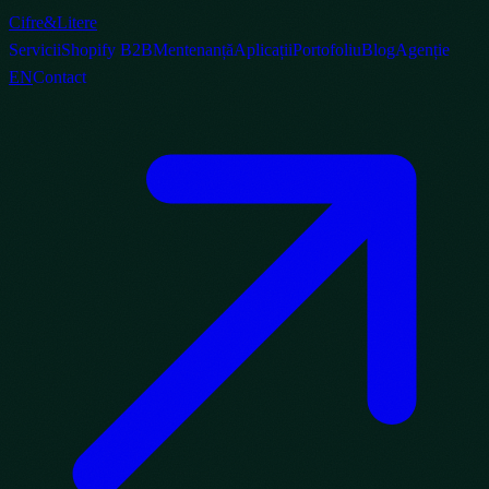
Cifre
&
Litere
Servicii
Shopify B2B
Mentenanță
Aplicații
Portofoliu
Blog
Agenție
EN
Contact