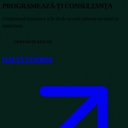
PROGRAMEAZĂ-ȚI CONSULTANȚA
Completează formularul și în 30 de secunde primești un email cu
instrucțiuni.
CONTACTEAZĂ-NE
HAI SĂ VORBIM