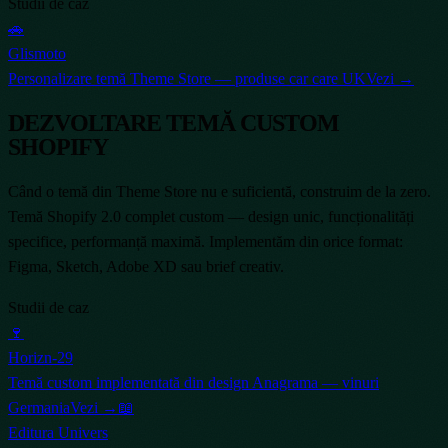
Studii de caz
🚗
Glismoto
Personalizare temă Theme Store — produse car care UK
Vezi →
DEZVOLTARE TEMĂ CUSTOM
SHOPIFY
Când o temă din Theme Store nu e suficientă, construim de la zero.
Temă Shopify 2.0 complet custom — design unic, funcționalități
specifice, performanță maximă. Implementăm din orice format:
Figma, Sketch, Adobe XD sau brief creativ.
Studii de caz
🍷
Horizn-29
Temă custom implementată din design Anagrama — vinuri
Germania
Vezi →
📖
Editura Univers