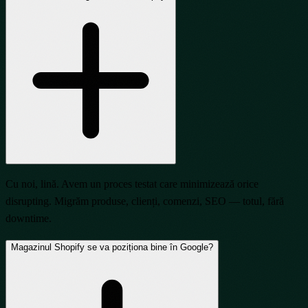
Cu noi, lină. Avem un proces testat care minimizează orice
disrupting. Migrăm produse, clienți, comenzi, SEO — totul, fără
downtime.
Magazinul Shopify se va poziționa bine în Google?