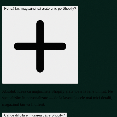
Pot să fac magazinul să arate unic pe Shopify?
Absolut. Ideea că magazinele Shopify arată toate la fel e un mit. Ne
specializăm în personalizare — de la layout la cele mai mici detalii,
magazinul tău va fi diferit.
Cât de dificilă e migrarea către Shopify?