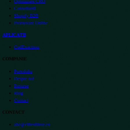
Optimizare CRO
Consultanță
Shopify B2B
Promovare Online
APLICAȚII
CodExact
nou
COMPANIE
Portofoliu
Despre noi
Resurse
Blog
Contact
CONTACT
abc@cifresilitere.eu