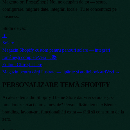
Magento ori PrestaShop? Noi ne ocupăm de tot — setup,
configurare, migrare date, integrări locale. Tu te concentrezi pe
business.
Studii de caz
☀️
Solaro
Magazin Shopify custom pentru panouri solare — integrări
românești complete
Vezi →
📚
Editura Cifre și Litere
Magazin pentru cărți ilustrate — tipărite și audiobook-uri
Vezi →
PERSONALIZARE TEMĂ SHOPIFY
Ai ales o temă din Shopify Theme Store dar vrei să arate și să
funcționeze exact cum ai nevoie? Personalizăm teme existente —
branding, layout-uri, funcționalități extra — fără să construim de la
zero.