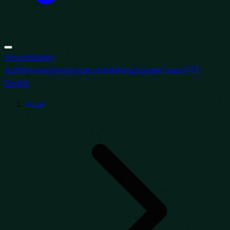
Servicii
Shopify
B2B
Mentenanță
Aplicații
Portofoliu
Blog
Agenție
Contact
🇬🇧
English
Acasă