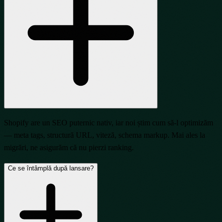
Shopify are un SEO puternic nativ, iar noi știm cum să-l optimizăm
— meta tags, structură URL, viteză, schema markup. Mai ales la
migrări, ne asigurăm că nu pierzi ranking.
Ce se întâmplă după lansare?