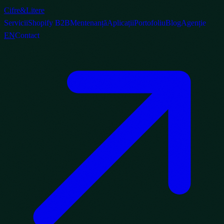
Cifre
&
Litere
Servicii
Shopify B2B
Mentenanță
Aplicații
Portofoliu
Blog
Agenție
EN
Contact