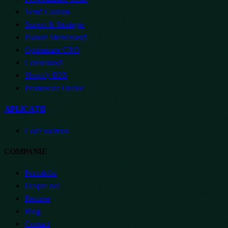
Temă Custom
Suport & Strategie
Planuri Mentenanță
Optimizare CRO
Consultanță
Shopify B2B
Promovare Online
APLICAȚII
CodExact
nou
COMPANIE
Portofoliu
Despre noi
Resurse
Blog
Contact