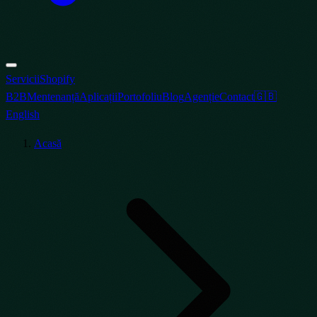
Servicii
Shopify
B2B
Mentenanță
Aplicații
Portofoliu
Blog
Agenție
Contact
🇬🇧
English
Acasă