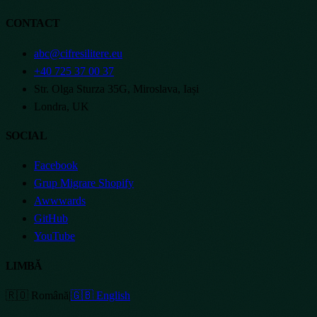
CONTACT
abc@cifresilitere.eu
+40 725 37 00 37
Str. Olga Sturza 35G, Miroslava, Iași
Londra, UK
SOCIAL
Facebook
Grup Migrare Shopify
Awwwards
GitHub
YouTube
LIMBĂ
🇷🇴 Română
|
🇬🇧 English