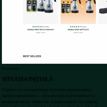
Provocarea
SITUAȚIA INIȚIALĂ
Glismoto este un brand britanic de produse premium pentru
îngrijirea automobilului — de la pre-wash și decontaminare la
produse de interior, leather care, și kituri complete. Cu categorii