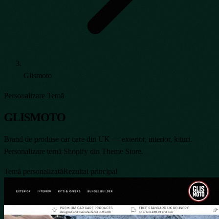
Glismoto
Personalizare Temă
GLISMOTO
Brand de produse car care din UK — exterior, interior, kituri.
Personalizare temă Shopify din Theme Store.
Temă personalizată
Rezultat principal