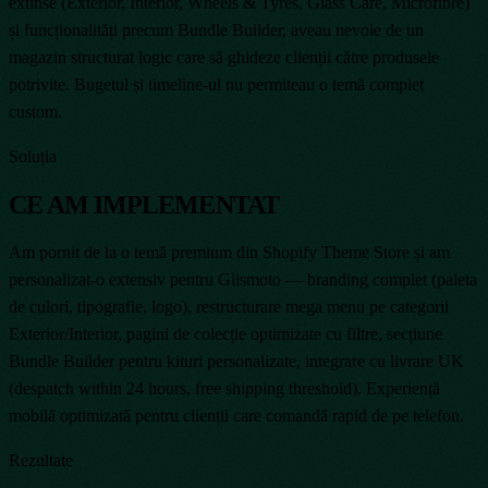
extinse (Exterior, Interior, Wheels & Tyres, Glass Care, Microfibre)
și funcționalități precum Bundle Builder, aveau nevoie de un
magazin structurat logic care să ghideze clienții către produsele
potrivite. Bugetul și timeline-ul nu permiteau o temă complet
custom.
Soluția
CE AM IMPLEMENTAT
Am pornit de la o temă premium din Shopify Theme Store și am
personalizat-o extensiv pentru Glismoto — branding complet (paleta
de culori, tipografie, logo), restructurare mega menu pe categorii
Exterior/Interior, pagini de colecție optimizate cu filtre, secțiune
Bundle Builder pentru kituri personalizate, integrare cu livrare UK
(despatch within 24 hours, free shipping threshold). Experiență
mobilă optimizată pentru clienții care comandă rapid de pe telefon.
Rezultate