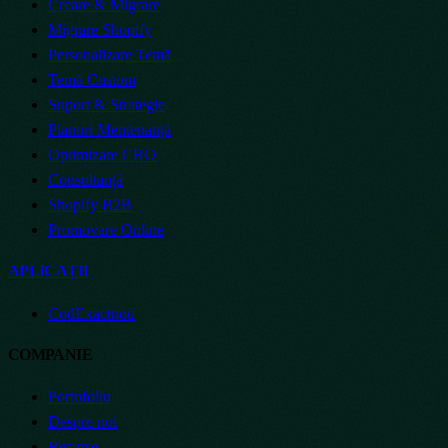
Creare & Migrare
Migrare Shopify
Personalizare Temă
Temă Custom
Suport & Strategie
Planuri Mentenanță
Optimizare CRO
Consultanță
Shopify B2B
Promovare Online
APLICAȚII
CodExact
nou
COMPANIE
Portofoliu
Despre noi
Resurse