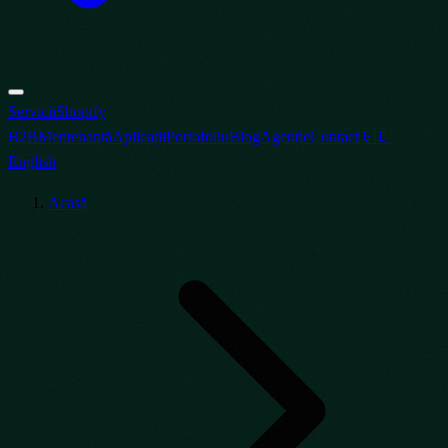
Servicii
Shopify
B2B
Mentenanță
Aplicații
Portofoliu
Blog
Agenție
Contact
🇬🇧
English
Acasă