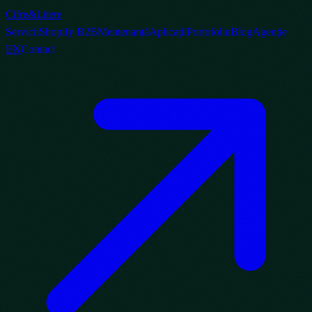
Cifre
&
Litere
Servicii
Shopify B2B
Mentenanță
Aplicații
Portofoliu
Blog
Agenție
EN
Contact