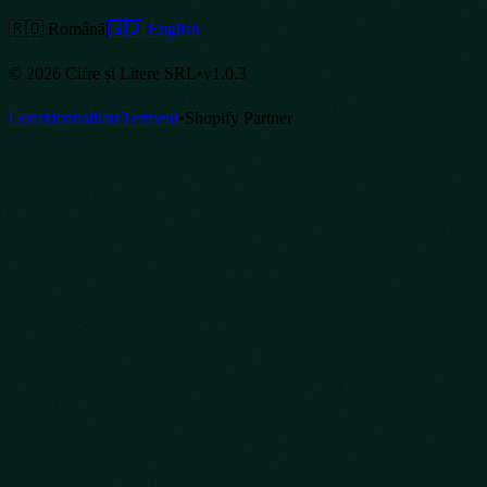
🇷🇴 Română
|
🇬🇧 English
©
2026
Cifre și Litere SRL
•
v
1.0.3
Confidențialitate
Termeni
•
Shopify Partner