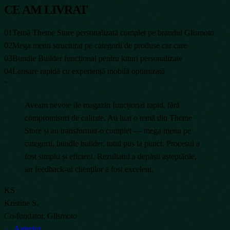
CE AM LIVRAT
01
Temă Theme Store personalizată complet pe brandul Glismoto
02
Mega menu structurat pe categorii de produse car care
03
Bundle Builder funcțional pentru kituri personalizate
04
Lansare rapidă cu experiență mobilă optimizată
"
Aveam nevoie de magazin funcțional rapid, fără
compromisuri de calitate. Au luat o temă din Theme
Store și au transformat-o complet — mega menu pe
categorii, bundle builder, totul pus la punct. Procesul a
fost simplu și eficient. Rezultatul a depășit așteptările,
iar feedback-ul clienților a fost excelent.
KS
Kristine S.
Co-fondator, Glismoto
← Anterior